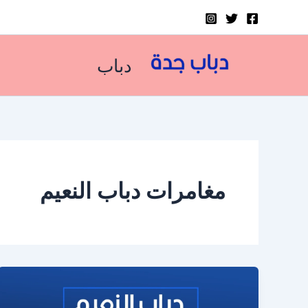
خطي
لى
لمحتوى
دباب
مغامرات دباب النعيم