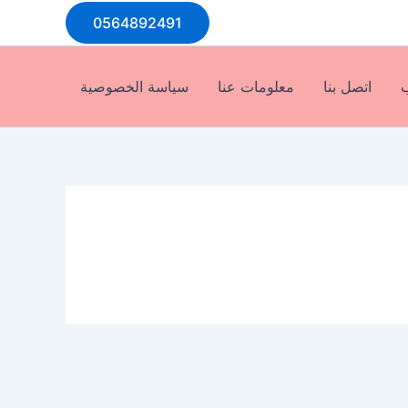
0564892491
ب
اتصل بنا
معلومات عنا
سياسة الخصوصية