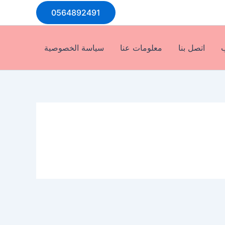
0564892491
ب
اتصل بنا
معلومات عنا
سياسة الخصوصية