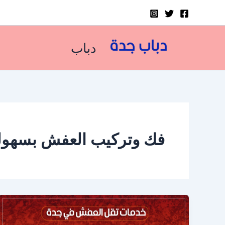
خطي
لى
لمحتوى
دباب
فك وتركيب العفش بسهول