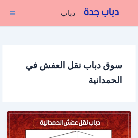
خطي
لى
دباب
لمحتوى
سوق دباب نقل العفش في
الحمدانية