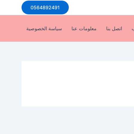
0564892491
ب
اتصل بنا
معلومات عنا
سياسة الخصوصية