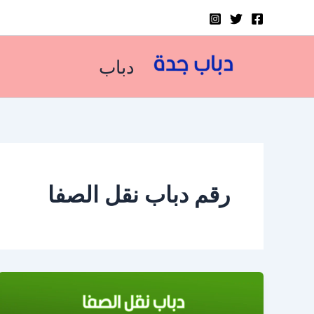
خطي
لى
لمحتوى
دباب
رقم دباب نقل الصفا