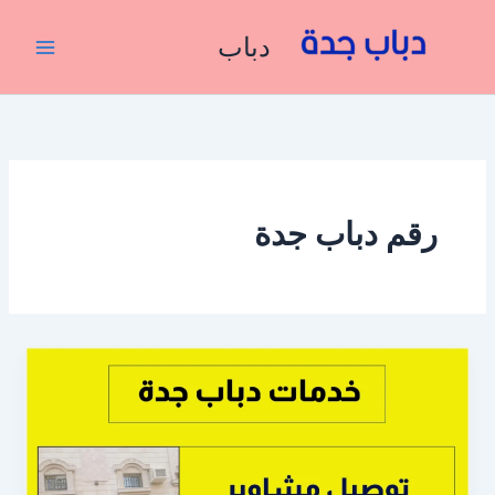
خطي
لى
دباب
لمحتوى
رقم دباب جدة