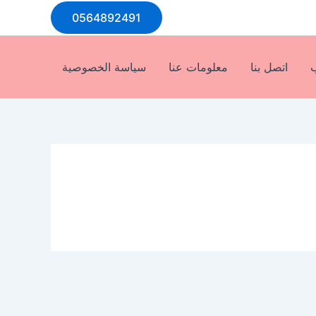
0564892491
ب
اتصل بنا
معلومات عنا
سياسة الخصوصية