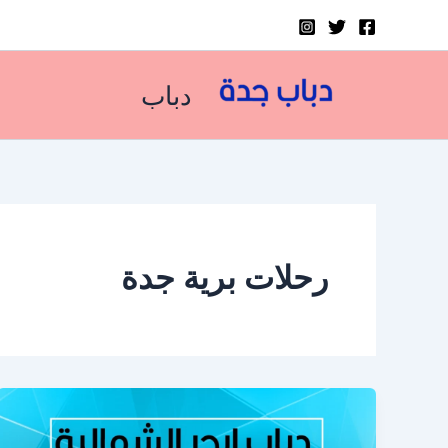
خطي
لى
لمحتوى
دباب
رحلات برية جدة