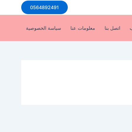
0564892491
ب
اتصل بنا
معلومات عنا
سياسة الخصوصية