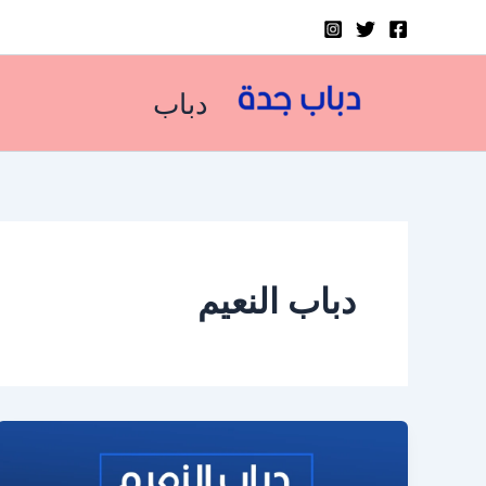
خطي
لى
لمحتوى
دباب
دباب النعيم