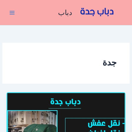
خطي
لى
دباب
لمحتوى
جدة