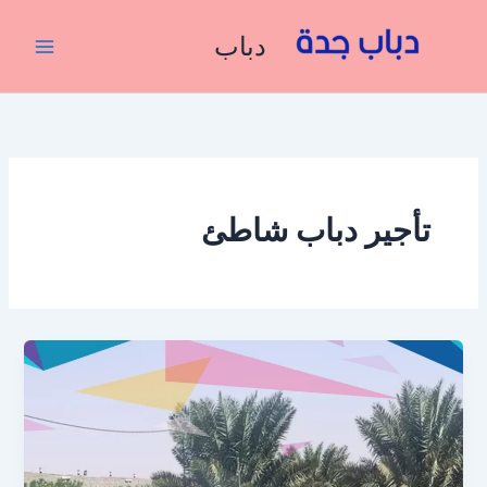
خطي
لى
دباب
لمحتوى
تأجير دباب شاطئ