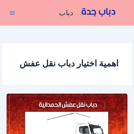
خطي
لى
دباب
لمحتوى
اهمية اختيار دباب نقل عفش