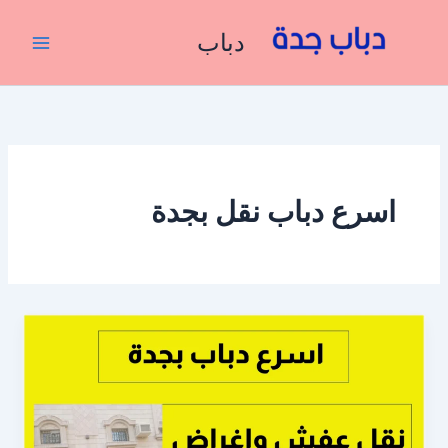
خطي
لى
دباب
لمحتوى
اسرع دباب نقل بجدة