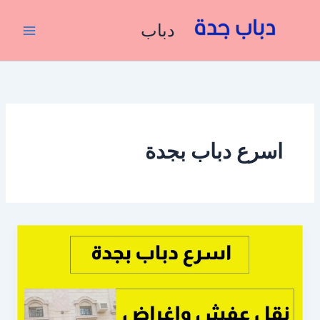
خطي
لى
دباب
لمحتوى
اسرع دباب بجدة