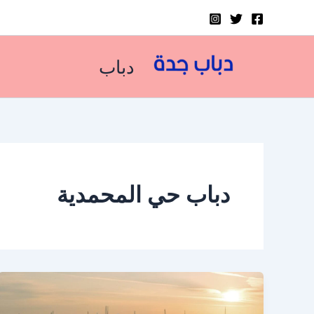
خطي
لى
لمحتوى
دباب
دباب حي المحمدية