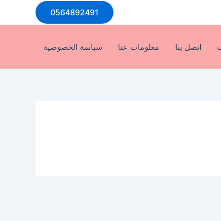
0564892491
ب
اتصل بنا
معلومات عنا
سياسة الخصوصية