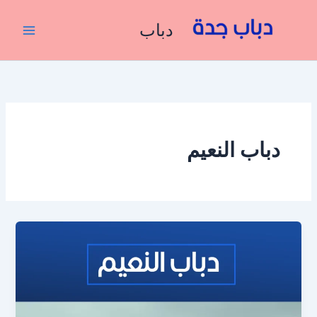
خطي
لى
دباب
لمحتوى
دباب النعيم