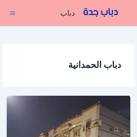
خطي
لى
دباب
لمحتوى
دباب الحمدانية