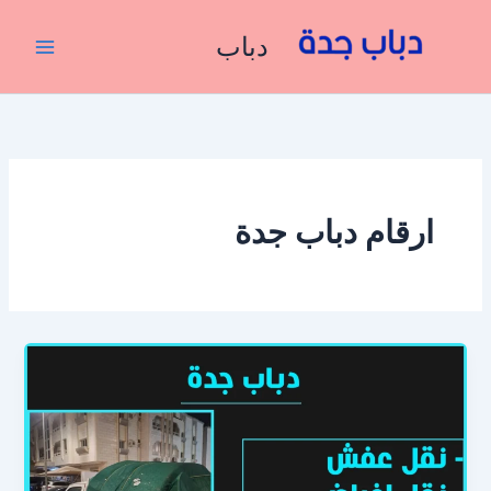
خطي
لى
دباب
لمحتوى
ارقام دباب جدة