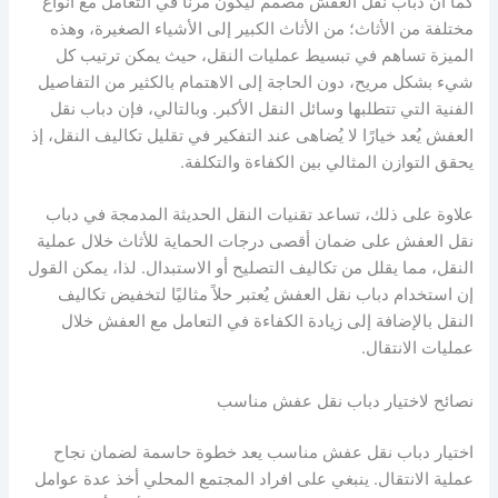
كما أن دباب نقل العفش مصمم ليكون مرنًا في التعامل مع أنواع
مختلفة من الأثاث؛ من الأثاث الكبير إلى الأشياء الصغيرة، وهذه
الميزة تساهم في تبسيط عمليات النقل، حيث يمكن ترتيب كل
شيء بشكل مريح، دون الحاجة إلى الاهتمام بالكثير من التفاصيل
الفنية التي تتطلبها وسائل النقل الأكبر. وبالتالي، فإن دباب نقل
العفش يُعد خيارًا لا يُضاهى عند التفكير في تقليل تكاليف النقل، إذ
يحقق التوازن المثالي بين الكفاءة والتكلفة.
علاوة على ذلك، تساعد تقنيات النقل الحديثة المدمجة في دباب
نقل العفش على ضمان أقصى درجات الحماية للأثاث خلال عملية
النقل، مما يقلل من تكاليف التصليح أو الاستبدال. لذا، يمكن القول
إن استخدام دباب نقل العفش يُعتبر حلاً مثاليًا لتخفيض تكاليف
النقل بالإضافة إلى زيادة الكفاءة في التعامل مع العفش خلال
عمليات الانتقال.
نصائح لاختيار دباب نقل عفش مناسب
اختيار دباب نقل عفش مناسب يعد خطوة حاسمة لضمان نجاح
عملية الانتقال. ينبغي على افراد المجتمع المحلي أخذ عدة عوامل