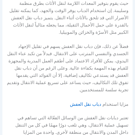
حيث يقوم بتوفير المعدات اللازمة لنقل الأثاث بطرق منظمة
وسليمة. إن استخدام الدباب يوفر الوقت والجهد، كما يمكنه تقليل
الأضرار التي قد تلحق بالأثاث أثناء النقل. يتميز دباب نقل العفش
بالقدرة على حمل الأحمال الثقيلة، مما يجعله مثالياً لنقل الأثاث
الكبير مثل الأسرّة والخزائن والموبيليا.
فضلاً عن ذلك، فإن دباب نقل العفش يسهم في تقليل الإجهاد
الجسدي والنفسي المترتب على الانتقال. فبدلاً من تكبد عناء النقل
اليدوي، يمكن للأفراد الاعتماد على أطقم العمل المدربة والمجهزة
للقيام بهذه المهمة بكفاءة عالية. وعلى الرغم من أن دباب نقل
العفش قد يستدعي تكاليف إضافية، إلا أن الفوائد التي يقدمها
تفوق تلك التكاليف، حيث يساعد على تسريع عملية الانتقال وتقديم
تجربة سلسة للمستخدمين.
مزايا استخدام
دباب نقل العفش
تعتبر دبابات نقل العفش من الوسائل الفعّالة التي تساهم في
تسهيل عملية الانتقال، وهي تلعب دورًا مهمًا في كل من التنقل
داخل المدن والانتقال من منطقة لأخرى. واحدة من المزايا