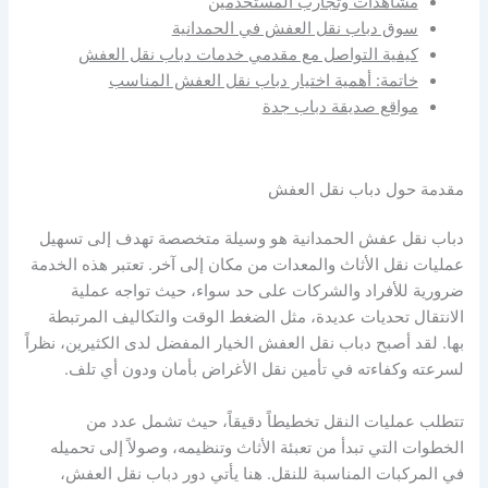
مشاهدات وتجارب المستخدمين
سوق دباب نقل العفش في الحمدانية
كيفية التواصل مع مقدمي خدمات دباب نقل العفش
خاتمة: أهمية اختيار دباب نقل العفش المناسب
مواقع صديقة دباب جدة
مقدمة حول دباب نقل العفش
دباب نقل عفش الحمدانية هو وسيلة متخصصة تهدف إلى تسهيل
عمليات نقل الأثاث والمعدات من مكان إلى آخر. تعتبر هذه الخدمة
ضرورية للأفراد والشركات على حد سواء، حيث تواجه عملية
الانتقال تحديات عديدة، مثل الضغط الوقت والتكاليف المرتبطة
بها. لقد أصبح دباب نقل العفش الخيار المفضل لدى الكثيرين، نظراً
لسرعته وكفاءته في تأمين نقل الأغراض بأمان ودون أي تلف.
تتطلب عمليات النقل تخطيطاً دقيقاً، حيث تشمل عدد من
الخطوات التي تبدأ من تعبئة الأثاث وتنظيمه، وصولاً إلى تحميله
في المركبات المناسبة للنقل. هنا يأتي دور دباب نقل العفش،