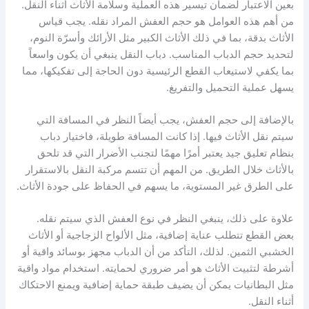
بعين الاعتبار لضمان تيسير هذه العملية وسلامة الأثاث أثناء النقل.
من أهم هذه العوامل هو حجم العفش المراد نقله. يجب قياس
الأثاث بدقة، بما في ذلك الأثاث الكبير مثل الأرائك وأسرّة النوم،
لتحديد حجم الدباب المناسب. دباب النقل ينبغي أن يكون واسعاً
بما يكفي لاستيعاب القطع الرئيسية دون الحاجة إلى تفكيكها، مما
يسهل عملية التحميل والتفريغ.
بالإضافة إلى حجم العفش، يجب أيضاً النظر في المسافة التي
سيتم نقل الأثاث فيها. إذا كانت المسافة طويلة، فاختيار دباب
بنظام تعليق جيد يعتبر أمرًا مهمًا لتجنب الأضرار التي قد تلحق
بالأثاث خلال الطريق. من المهم أن تتسم مركبة النقل بالاستقرار
على الطرق غير المستوية، ما يسهم في الحفاظ على جودة الأثاث.
علاوة على ذلك، ينبغي النظر في نوع العفش الذي سيتم نقله.
بعض القطع تتطلب عناية إضافية، مثل الألواح الزجاجية أو الأثاث
الخشبي الثمين. لذلك، التأكد من أن الدباب مجهز بوسائد واقية أو
أشرطة لتثبيت الأثاث هو أمر ضروري لحمايته. استخدام مواد واقية
مثل البطانيات يمكن أن يضيف طبقة حماية إضافية ويمنع الاحتكاك
أثناء النقل.