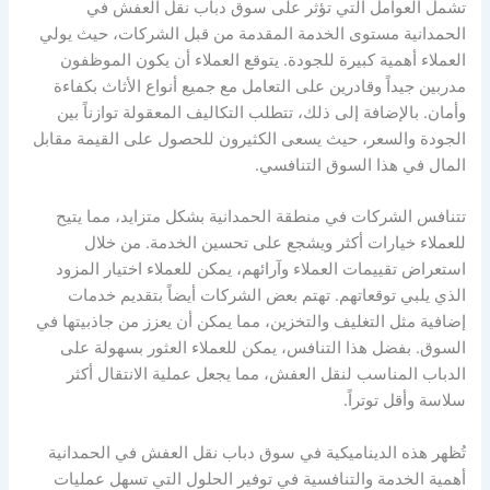
تشمل العوامل التي تؤثر على سوق دباب نقل العفش في
الحمدانية مستوى الخدمة المقدمة من قبل الشركات، حيث يولي
العملاء أهمية كبيرة للجودة. يتوقع العملاء أن يكون الموظفون
مدربين جيداً وقادرين على التعامل مع جميع أنواع الأثاث بكفاءة
وأمان. بالإضافة إلى ذلك، تتطلب التكاليف المعقولة توازناً بين
الجودة والسعر، حيث يسعى الكثيرون للحصول على القيمة مقابل
المال في هذا السوق التنافسي.
تتنافس الشركات في منطقة الحمدانية بشكل متزايد، مما يتيح
للعملاء خيارات أكثر ويشجع على تحسين الخدمة. من خلال
استعراض تقييمات العملاء وآرائهم، يمكن للعملاء اختيار المزود
الذي يلبي توقعاتهم. تهتم بعض الشركات أيضاً بتقديم خدمات
إضافية مثل التغليف والتخزين، مما يمكن أن يعزز من جاذبيتها في
السوق. بفضل هذا التنافس، يمكن للعملاء العثور بسهولة على
الدباب المناسب لنقل العفش، مما يجعل عملية الانتقال أكثر
سلاسة وأقل توتراً.
تُظهر هذه الديناميكية في سوق دباب نقل العفش في الحمدانية
أهمية الخدمة والتنافسية في توفير الحلول التي تسهل عمليات