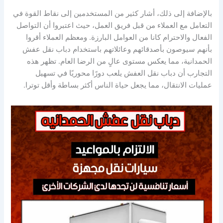
بالإضافة إلى ذلك، أشار كثير من المستخدمين إلى نقاط القوة في
التعامل مع العملاء من قبل فريق العمل، حيث اعتبروا أن التواصل
الفعال والاحترام كانا من العوامل البارزة. ومعظم العملاء أقروا
بأنهم سيوصون بأصدقائهم وعائلاتهم باستخدام دباب نقل عفش
الحمدانية، مما يعكس مستوى عالٍ من الرضا العام. تظهر هذه
التجارب أن دباب نقل العفش يلعب دورًا محوريًا في تسهيل
عمليات الانتقال، مما يجعل حياة الناس أكثر بساطة وأقل توترا.