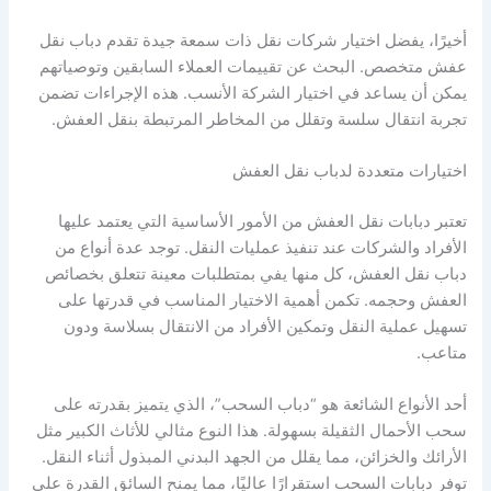
أخيرًا، يفضل اختيار شركات نقل ذات سمعة جيدة تقدم دباب نقل
عفش متخصص. البحث عن تقييمات العملاء السابقين وتوصياتهم
يمكن أن يساعد في اختيار الشركة الأنسب. هذه الإجراءات تضمن
تجربة انتقال سلسة وتقلل من المخاطر المرتبطة بنقل العفش.
اختيارات متعددة لدباب نقل العفش
تعتبر دبابات نقل العفش من الأمور الأساسية التي يعتمد عليها
الأفراد والشركات عند تنفيذ عمليات النقل. توجد عدة أنواع من
دباب نقل العفش، كل منها يفي بمتطلبات معينة تتعلق بخصائص
العفش وحجمه. تكمن أهمية الاختيار المناسب في قدرتها على
تسهيل عملية النقل وتمكين الأفراد من الانتقال بسلاسة ودون
متاعب.
أحد الأنواع الشائعة هو “دباب السحب”، الذي يتميز بقدرته على
سحب الأحمال الثقيلة بسهولة. هذا النوع مثالي للأثاث الكبير مثل
الأرائك والخزائن، مما يقلل من الجهد البدني المبذول أثناء النقل.
توفر دبابات السحب استقرارًا عاليًا، مما يمنح السائق القدرة على