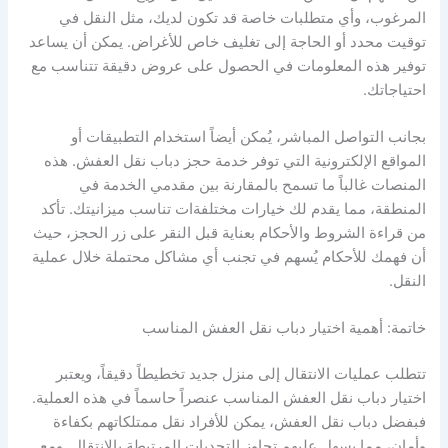
المرغوب، وأي متطلبات خاصة قد تكون لديك، مثل النقل في
توقيت محدد أو الحاجة إلى تغليف خاص للأغراض. يمكن أن يساعد
توفير هذه المعلومات في الحصول على عروض دقيقة تتناسب مع
احتياجاتك.
بجانب التواصل المباشر، يُمكن أيضاً استخدام التطبيقات أو
المواقع الإلكترونية التي توفر خدمة حجز دباب نقل العفش. هذه
المنصات غالباً ما تسمح بالمقارنة بين مقدمي الخدمة في
المنطقة، مما يقدم لك خيارات مختلفةات تناسب ميزانيتك. تأكد
من قراءة الشروط والأحكام بعناية قبل النقر على زر الحجز، حيث
أن فهمك للأحكام يُسهم في تجنب أي مشاكل محتملة خلال عملية
النقل.
خاتمة: أهمية اختيار دباب نقل العفش المناسب
تتطلب عمليات الانتقال إلى منزل جديد تخطيطاً دقيقاً، ويعتبر
اختيار دباب نقل العفش المناسب عنصراً حاسماً في هذه العملية.
فبفضل دباب نقل العفش، يمكن للأفراد نقل ممتلكاتهم بكفاءة
وأمان، مما يسهل عليهم تجاوز التحديات المرتبطة بالانتقال. ومع