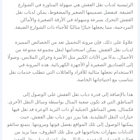
الرئيسية لدباب نقل العفش هي سهولة المناورة في الشوارع
الضيقة. فبفضل تصميمها الصغير والمضغوط، يمكن لدباب نقل
العفش التحرك بسرعة وسهولة في الأزقة الصغيرة والأماكن
المزدحمة، مما يجعلها خيارًا مثاليًا للأحياء ذات الشوارع الضيقة.
علاوةً على ذلك، فإن مرونة التحميل تعد من الخصائص المميزة
لدباب نقل العفش. يمكن استخدامها لنقل مجموعة متنوعة من
الأحمال، بدءًا من الأثاث الكبير مثل الأسرة وخزائن الملابس، وصولًا
إلى الصناديق الصغيرة أو الأجهزة الكهربائية. هذه المرونة في
الاستخدام تجعلها مثالية للأفراد والعائلات التي تتطلب خدمات نقل
تتناسب مع احتياجاتها الخاصة.
هذا بالإضافة إلى قدرة دباب نقل العفش على الوصول إلى
المناطق التي قد تكون صعبة المنال بواسطة وسائل النقل الأخرى.
فكمثال، بعض المناطق الجبلية أو ذات التربة الوعرة قد تقل فيها
خيارات النقل التقليدية. هنا يبرز دور دباب نقل العفش، حيث
يمكنها الوصول إلى تلك المواقع بفضل قوتها ومرونتها. يتمتع سائقو
الدبابات بمهارات يحتاجونها في مثل تلك الظروف، مما يزيد من
فعالية الخدمات المقدمة. وبالتالي، فإن اعتماد دباب نقل العفش