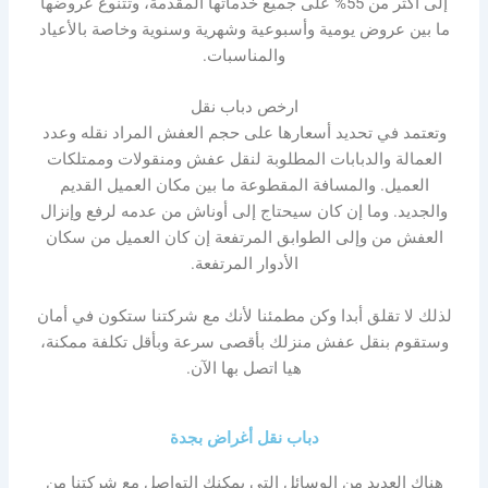
إلى أكثر من 55% على جميع خدماتها المقدمة، وتتنوع عروضها
ما بين عروض يومية وأسبوعية وشهرية وسنوية وخاصة بالأعياد
والمناسبات.
ارخص دباب نقل
وتعتمد في تحديد أسعارها على حجم العفش المراد نقله وعدد
العمالة والدبابات المطلوبة لنقل عفش ومنقولات وممتلكات
العميل. والمسافة المقطوعة ما بين مكان العميل القديم
والجديد. وما إن كان سيحتاج إلى أوناش من عدمه لرفع وإنزال
العفش من وإلى الطوابق المرتفعة إن كان العميل من سكان
الأدوار المرتفعة.
لذلك لا تقلق أبدا وكن مطمئنا لأنك مع شركتنا ستكون في أمان
وستقوم بنقل عفش منزلك بأقصى سرعة وبأقل تكلفة ممكنة،
هيا اتصل بها الآن.
دباب نقل أغراض بجدة
هناك العديد من الوسائل التي يمكنك التواصل مع شركتنا من