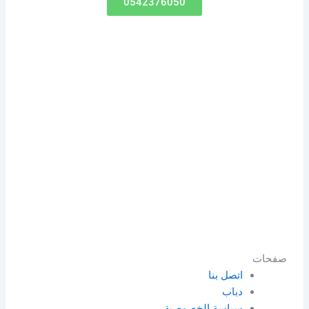
0542376050
صفحات
اتصل بنا
دباب
سياسة الخصوصية